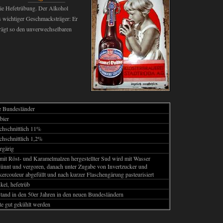
ie Hefetrübung. Der Alkohol
als wichtiger Geschmacksträger: Er
rägt so den unverwechselbaren
e Bundesländer
bier
chschnittlich 11%
chschnittlich 1,2%
rgärig
mit Röst- und Karamelmalzen hergestellter Sud wird mit Wasser
dünnt und vergoren, danach unter Zugabe von Invertzucker und
ercouleur abgefüllt und nach kurzer Flaschengärung pasteurisiert
el, hefetrüb
tand in den 50er Jahren in den neuen Bundesländern
te gut gekühlt werden