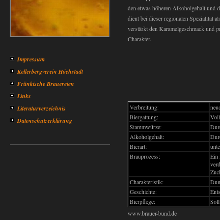
den etwas höheren Alkoholgehalt und d
dient bei dieser regionalen Spezialität 
verstärkt den Karamelgeschmack und p
Charakter.
Impressum
Kellerbergverein Höchstadt
Fränkische Brauereien
Links
Verbreitung:
neu
Literaturverzeichnis
Biergattung:
Voll
Datenschutzerklärung
Stammwürze:
Dur
Alkoholgehalt:
Dur
Bierart:
unte
Brauprozess:
Ein 
ver
Zuck
Charakteristik:
Dunk
Geschichte:
Ents
Bierpflege:
Soll
www.brauer-bund.de