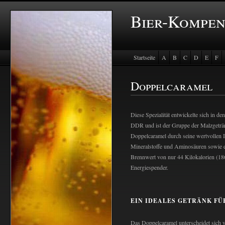
Bier-Kompe
Startseite
A
B
C
D
E
F
Doppelcaramel
Diese Spezialität entwickelte sich in de
DDR und ist der Gruppe der Malzgeträn
Doppelcaramel durch seine wertvollen I
Mineralstoffe und Aminosäuren sowie e
Brennwert von nur 44 Kilokalorien (186 
Energiespender.
EIN IDEALES GETRÄNK FÜ
Das Doppelcaramel unterscheidet sich