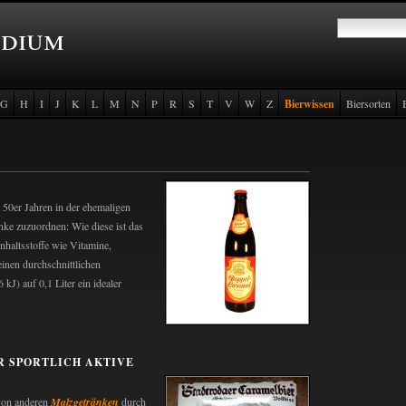
ndium
G
H
I
J
K
L
M
N
P
R
S
T
V
W
Z
Bierwissen
Biersorten
n 50er Jahren in der ehemaligen
ke zuzuordnen: Wie diese ist das
nhaltsstoffe wie Vitamine,
inen durchschnittlichen
kJ) auf 0,1 Liter ein idealer
R SPORTLICH AKTIVE
 von anderen
Malzgetränken
durch