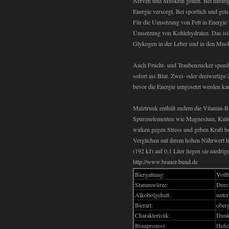
Nerven und Muskeln gelten. Bei niedrig
Energie versorgt. Bei sportlich und gei
Für die Umsetzung von Fett in Energie 
Umsetzung von Kohlehydraten. Das ist 
Glykogen in der Leber und in den Muske
Auch Frucht- und Traubenzucker spenden
sofort ins Blut. Zwei- oder dreiwerti
bevor die Energie umgesetzt werden ka
Malztrunk enthält zudem die Vitamin-B
Spurenelementen wie Magnesium, Kaliu
wirken gegen Stress und geben Kraft be
Verglichen mit ihrem hohen Nährwert h
(192 kJ) auf 0,1 Liter liegen sie niedrig
http://www.brauer-bund.de
Biergattung:
Vollb
Stammwürze:
Durc
Alkoholgehalt:
unte
Bierart:
oberg
Charakteristik:
Dunke
Brauprozess:
Hefe