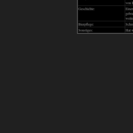
von I
Geschichte:
Eine
gebr
weite
Bierpflege:
Schm
Sonstiges:
Hat w