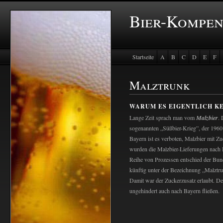
Bier-Kompe
Startseite
A
B
C
D
E
F
Baustein Store
Malztrunk
WARUM ES EIGENTLICH KE
Lange Zeit sprach man vom
Malzbier
. 
sogenannten „Süßbier-Krieg”, der 1960 
Bayern ist es verboten, Malzbier mit Zu
wurden die Malzbier-Lieferungen nach 
Reihe von Prozessen entschied der Bun
künftig unter der Bezeichnung „Malztru
Damit war der Zuckerzusatz erlaubt. De
ungehindert auch nach Bayern fließen.