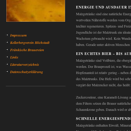
ENERGIE UND AUSDAUER 
Malzgetränke sind eine natürliche Energi
wertvollen Nährstoffe werden vom Org
leichter regenerieren. Spitzen- und Fre
Jugendliche ist der Malztrunk ein ideale
Impressum
Wachstum gebraucht wird. Kein Wunder a
Kellerbergverein Höchstadt
haben. Gerade unter aktiven Menschen h
Fränkische Brauereien
EIN ECHTES BIER – BIS A
Links
Malzgetränke sind Vollbiere, die oberg
Literaturverzeichnis
werden. Der Brauprozeß ist, was Wasser
Datenschutzerklärung
Hopfenanteil ist relativ gering – nebe
des Malztrunks. Die Hefe wird bei sehr
vergärt der Malzzucker nicht, das heißt:
Zuckercouleur, eine Karamell-Lösung au
dem Filtern setzen die Brauer natürlich
Schaumkrone geben. Danach wird er abge
SCHNELLE ENERGIESPEND
Malzgetränke enthalten Eiweiß, Minerali