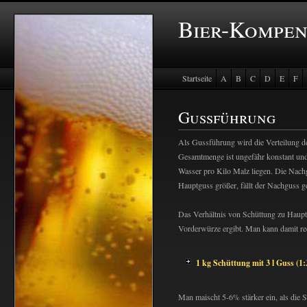
Bier-Kompe
Startseite
A
B
C
D
E
F
Baustein Store
Gussführung
Als Gussführung wird die Verteilung 
Gesamtmenge ist ungefähr konstant und
Wasser pro Kilo Malz liegen. Die Nachg
Hauptguss größer, fällt der Nachguss g
Das Verhältnis von Schüttung zu Hauptg
Vorderwürze ergibt. Man kann damit re
1 kg Schüttung mit 3 l Guss (1
Man maischt 5-6% stärker ein, als die