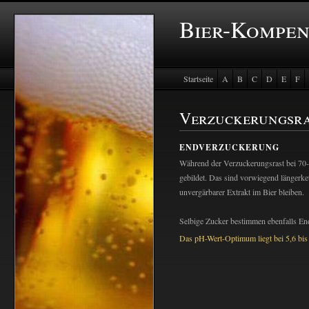
Bier-Kompe
Startseite
A
B
C
D
E
F
Baustein Store
Verzuckerungsr
ENDVERZUCKERUNG
Während der Verzuckerungsrast bei 7
gebildet. Das sind vorwiegend längerket
unvergärbarer Extrakt im Bier bleiben.
Selbige Zucker bestimmen ebenfalls E
Das pH-Wert-Optimum liegt bei 5,6 bis 