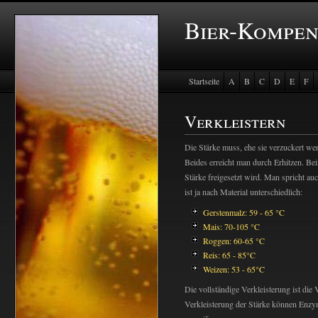
Bier-Kompe
Startseite
A
B
C
D
E
F
Baustein Store
Verkleistern
Die Stärke muss, ehe sie verzuckert wer
Beides erreicht man durch Erhitzen. Beim
Stärke freigesetzt wird. Man spricht au
ist ja nach Material unterschiedlich:
Gerstenmalz: 59 - 65 °C
Mais: 70-105 °C
Roggen: 60-65 °C
Reis: 65 - 85°C
Weizen: 53 - 65°C
Die vollständige Verkleisterung ist die
Verkleisterung der Stärke können Enzym