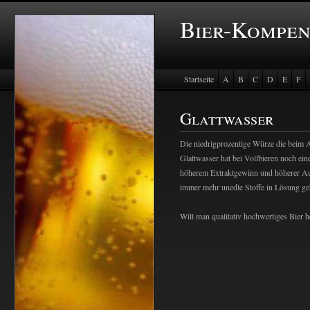
Bier-Kompe
Startseite
A
B
C
D
E
F
Baustein Store
Glattwasser
Die niedrigprozentige Würze die beim A
Glattwasser hat bei Vollbieren noch ei
höherem Extraktgewinn und höherer Aus
immer mehr unedle Stoffe in Lösung ge
Will man qualitativ hochwertiges Bier he