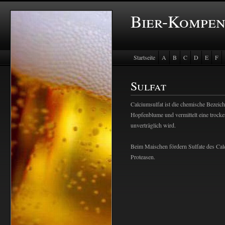
Bier-Kompe
Startseite
A
B
C
D
E
F
Baustein Store
Sulfat
Calciumsulfat ist die chemische Bezeic
Hopfenblume und vermittelt eine trocken
unverträglich wird.
Beim Maischen fördern Sulfate des Ca
Proteasen.