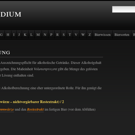
ndium
G
H
I
J
K
L
M
N
P
R
S
T
V
W
Z
Bierwissen
Biersorten
B
ung
 Auszeichnungspflicht für alkoholische Getränke. Dieser Alkoholgehalt
egeben. Die Maßeinheit
Volumenprozent
gibt die Menge des gelösten
r Lösung enthalten sind.
 Alkoholberechnung eine eher untergeordnete Rolle. Für ihn genügt die
rze – nichtvergärbarer Restextrakt) / 2
ammwürze
und den
Restextrakt
im fertigen Bier (vor dem Abfüllen)