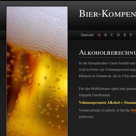
Bier-Kompe
Startseite
A
B
C
D
E
F
Alkoholberechn
In der Europäischen Union besteht eine
wird in Form von Volumenprozent ang
Ethanols in Gramm an, die in 100g eine
Für den Hobbybrauer spielt eine genaue
folgende Faustformel:
Volumenprozente Alkohol = (Stammwü
Voraussetzung ist jedoch, er hat die
St
gemessen.