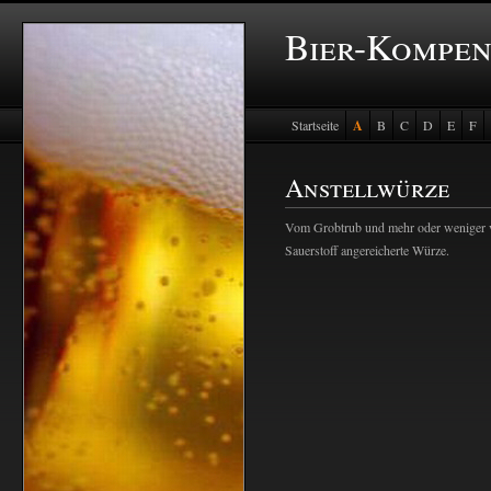
Bier-Kompe
Startseite
A
B
C
D
E
F
Anstellwürze
Vom Grobtrub und mehr oder weniger v
Sauerstoff angereicherte Würze.