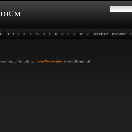
ndium
G
H
I
J
K
L
M
N
P
R
S
T
V
W
Z
Bierwissen
Biersorten
B
om Feintrub befreite, auf
Anstelltemperatur
abgekühlte und mit