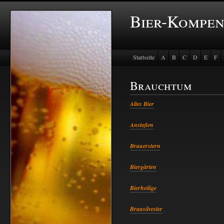
Bier-Kompe
Startseite
A
B
C
D
E
F
Baustein Store
Brauchtum
Altes Bier
Anstoßen
Brauerstern
Biergärten
Bierheilige
Brausilvester