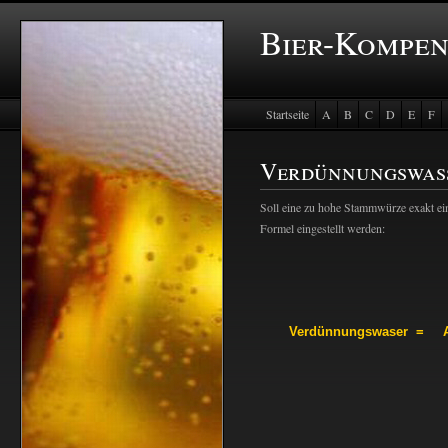
Bier-Kompe
Startseite
A
B
C
D
E
F
Baustein Store
Verdünnungswas
Soll eine zu hohe Stammwürze exakt ei
Formel eingestellt werden:
Verdünnungswaser
=