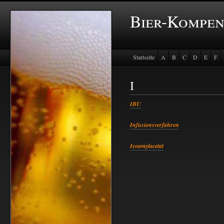
Bier-Kompe
Startseite
A
B
C
D
E
F
I
IBU
Infusionsverfahren
Isoamylacetat