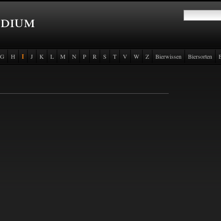
ndium
G
H
I
J
K
L
M
N
P
R
S
T
V
W
Z
Bierwissen
Biersorten