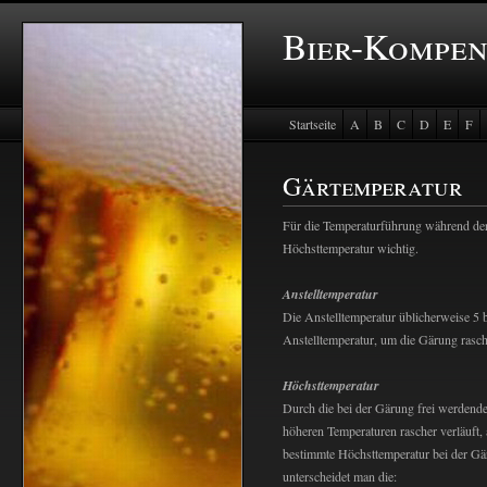
Bier-Kompe
Startseite
A
B
C
D
E
F
Baustein Store
Gärtemperatur
Für die Temperaturführung während der
Höchsttemperatur wichtig.
Anstelltemperatur
Die Anstelltemperatur üblicherweise 5 
Anstelltemperatur, um die Gärung rasche
Höchsttemperatur
Durch die bei der Gärung frei werdend
höheren Temperaturen rascher verläuft, 
bestimmte Höchsttemperatur bei der Gär
unterscheidet man die: