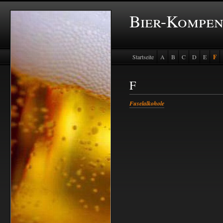
Bier-Kompe
Startseite
A
B
C
D
E
F
Baustein Store
F
Fuselalkohole