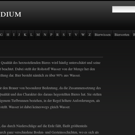
ndium
G
H
I
J
K
L
M
N
P
R
S
T
V
W
Z
Bierwissen
Biersorten
B
Qualität des herzustellenden Bieres wird häufig unterschätzt und seine
ht beachtet. Dabei stellt der Rohstoff Wasser von der Menge her den
tellung dar. Bier besteht nämlich zu über 90% aus Wasser.
ür den Brauer von besonderer Bedeutung, da die Zusammensetzung des
alität und den Charakter des daraus hegestellten Bieres hat. Sie stellen
 eigenem Tiefbrunnen beziehen, in der Regel höhere Anforderungen, als
stellt. Wasser ist dabei keineswegs gleich Wasser.
s durch Niederschläge auf die Erde fällt, fließt größtenteils
 durch ganz verschiedene Boden- und Gesteinsschichten, wo es sich als