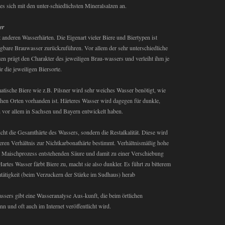
s sich mit den unter-schiedlichsten Mineralsalzen an.
er
 anderen Wasserhärten. Die Eigenart vieler Biere und Biertypen ist
fügbare Brauwasser zurückzuführen. Vor allem der sehr unterschiedliche
n prägt den Charakter des jeweiligen Brau-wassers und verleiht ihm je
 die jeweiligen Biersorte.
omatische Biere wie z.B. Pilsner wird sehr weiches Wasser benötigt, wie
schen Orten vorhanden ist. Härteres Wasser wird dagegen für dunkle,
h vor allem in Sachsen und Bayern entwickelt haben.
nicht die Gesamthärte des Wassers, sondern die Restalkalität. Diese wird
eren Verhältnis zur Nichtkarbonathärte bestimmt. Verhältnismäßig hohe
m Maischprozess entstehenden Säure und damit zu einer Verschiebung
artes Wasser färbt Biere zu, macht sie also dunkler. Es führt zu bitterem
ätigkeit (beim Verzuckern der Stärke im Sudhaus) herab
ers gibt eine Wasseranalyse Aus-kunft, die beim örtlichen
 und oft auch im Internet veröffentlicht wird.