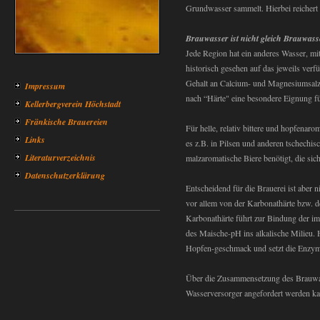
Grundwasser sammelt. Hierbei reichert e
Brauwasser ist nicht gleich Brauwass
Jede Region hat ein anderes Wasser, mit
historisch gesehen auf das jeweils ver
Gehalt an Calcium- und Magnesiumsalze
Impressum
nach “Härte" eine besondere Eignung für
Kellerbergverein Höchstadt
Fränkische Brauereien
Für helle, relativ bittere und hopfenar
Links
es z.B. in Pilsen und anderen tschechi
Literaturverzeichnis
malzaromatische Biere benötigt, die sic
Datenschutzerklärung
Entscheidend für die Brauerei ist aber 
vor allem von der Karbonathärte bzw. d
Karbonathärte führt zur Bindung der i
des Maische-pH ins alkalische Milieu. H
Hopfen-geschmack und setzt die Enzymt
Über die Zusammensetzung des Brauwass
Wasserversorger angefordert werden kann