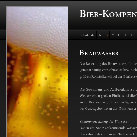
Bier-Kompe
Startseite
A
B
C
D
E
F
Brauwasser
Die Bedeutung des Brauwassers für die 
Qualität häufig vernachlässigt bzw. nic
größten Rohstoffanteil bei der Bierhers
Die Gewinnung und Aufbereitung ist f
Wassers einen großen Einfluss auf die Qu
an ihr Brau-wasser, das sie häufig aus
der Gesetzgeber sie an das Trinkwasser 
Zusammensetzung des Wassers
Das in der Natur vorkommende Wasser, da
oberirdisch ab und nur ein Teil sickert