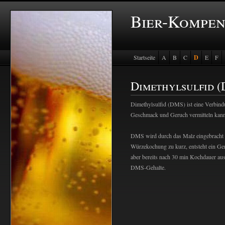
Bier-Kompe
Startseite
A
B
C
D
E
F
Baustein Store
Dimethylsulfid 
Dimethylsulfid (DMS) ist eine Verbind
Geschmack und Geruch vermitteln kann
DMS wird durch das Malz eingebracht 
Würzekochung zu kurz, entsteht ein G
aber bereits nach 30 min Kochdauer au
DMS-Gehalte.