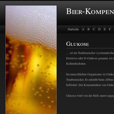
Bier-Kompe
Startseite
A
B
C
D
E
F
Baustein Store
Glukose
… ist ein Traubenzucker (systematisc
Dextrose oder D-Glukose genannt, ist 
Kohlenhydraten.
Im menschlichen Organismus ist Glukose 
Traubenzucker. Er entsteht beim Abbau
befördert. Die Konzentration von Gluko
Glucose wird von der Hefe zuerst angeg