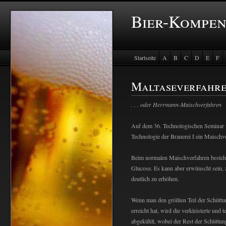
Bier-Kompe
Startseite
A
B
C
D
E
F
Baustein Store
Maltaseverfahr
. . . oder
Herrmann-Maischverfahren
Auf dem 36. Technologischen Seminar 
Technologie der Brauerei I ein Maisch
Beim normalen Maischverfahren besteh
Glucose. Es kann aber erwünscht sein,
deutlich zu erhöhen.
Wenn man den größten Teil der Schüttu
erreicht hat, wird die verkleisterte und
abgekühlt, wobei der Rest der Schüttung