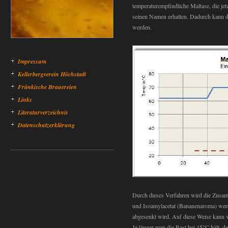
temperaturempfindliche Maltase, die je
seinen Namen erhalten. Dadurch kann d
werden.
Impressum
Kellerbergverein Höchstadt
Fränkische Brauereien
Links
Literaturverzeichnis
Datenschutzerklärung
Durch dieses Verfahren wird die Zusam
und Isoamylacetat (Bananenaroma) we
abgesenkt wird. Auf diese Weise kann 
Je länger man die Rast bei 45°C hält, 