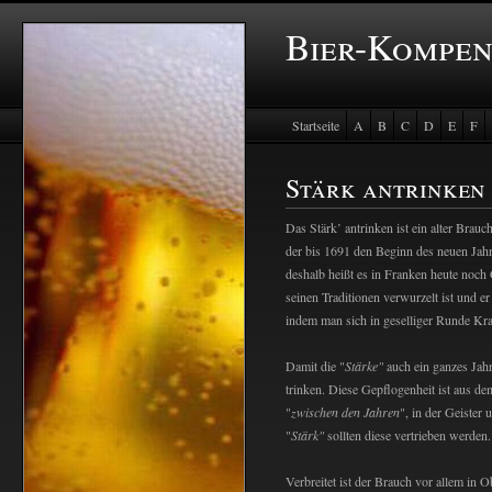
Bier-Kompe
Startseite
A
B
C
D
E
F
Stärk antrinken
Das Stärk’ antrinken ist ein alter Brauc
der bis 1691 den Beginn des neuen Jahr
deshalb heißt es in Franken heute noch
seinen Traditionen verwurzelt ist und er
indem man sich in geselliger Runde Kr
Damit die "
Stärke"
auch ein ganzes Jahr
trinken. Diese Gepflogenheit ist aus de
"
zwischen den Jahren
", in der Geiste
"
Stärk"
sollten diese vertrieben werden.
Verbreitet ist der Brauch vor allem in