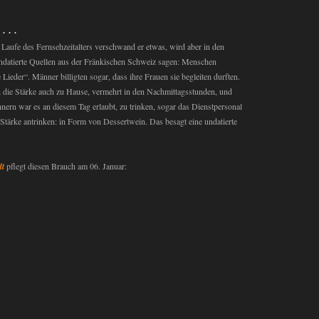
 . .
Im Laufe des Fernsehzeitalters verschwand er etwas, wird aber in den
Undatierte Quellen aus der Fränkischen Schweiz sagen: Menschen
 Lieder“. Männer billigten sogar, dass ihre Frauen sie begleiten durften.
 die Stärke auch zu Hause, vermehrt in den Nachmittagsstunden, und
rn war es an diesem Tag erlaubt, zu trinken, sogar das Dienstpersonal
 Stärke antrinken: in Form von Dessertwein. Das besagt eine undatierte
dt
pflegt diesen Brauch am 06. Januar: