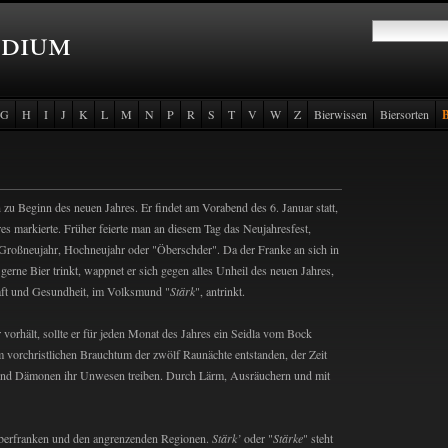
ndium
G
H
I
J
K
L
M
N
P
R
S
T
V
W
Z
Bierwissen
Biersorten
h zu Beginn des neuen Jahres. Er findet am Vorabend des 6. Januar statt,
es markierte. Früher feierte man an diesem Tag das Neujahresfest,
 Großneujahr, Hochneujahr oder "Öberschder". Da der Franke an sich in
 gerne Bier trinkt, wappnet er sich gegen alles Unheil des neuen Jahres,
aft und Gesundheit, im Volksmund "
Stärk
", antrinkt.
 vorhält, sollte er für jeden Monat des Jahres ein Seidla vom Bock
m vorchristlichen Brauchtum der zwölf Raunächte entstanden, der Zeit
r und Dämonen ihr Unwesen treiben. Durch Lärm, Ausräuchern und mit
 Oberfranken und den angrenzenden Regionen.
Stärk’
oder "
Stärke
" steht