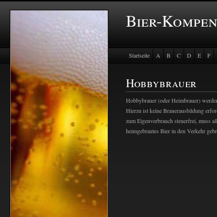
Bier-Kompe
Startseite
A
B
C
D
E
F
Baustein Store
Hobbybrauer
Hobbybrauer (oder Heimbrauer) werden 
Hierzu ist keine Brauerausbildung erfor
zum Eigenverbrauch steuerfrei, muss al
heimgebrautes Bier in den Verkehr gebra