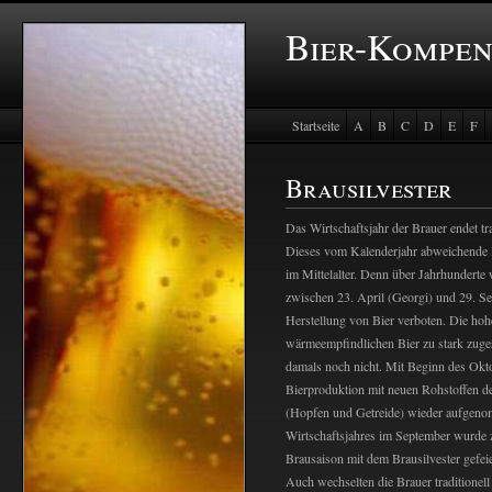
Bier-Kompe
Startseite
A
B
C
D
E
F
Baustein Store
Brausilvester
Das Wirtschaftsjahr der Brauer endet tr
Dieses vom Kalenderjahr abweichende 
im Mittelalter. Denn über Jahrhundert
zwischen 23. April (Georgi) und 29. Se
Herstellung von Bier verboten. Die ho
wärmeempfindlichen Bier zu stark zuge
damals noch nicht. Mit Beginn des Okt
Bierproduktion mit neuen Rohstoffen d
(Hopfen und Getreide) wieder aufgen
Wirtschaftsjahres im September wurde 
Brausaison mit dem Brausilvester gefeie
Auch wechselten die Brauer traditione